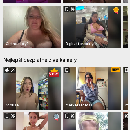
Girthdaddy9
Bigbuttbrooklynn
mo
Nejlepší bezplatné živé kamery
2025
roouse
marketatomas
mu