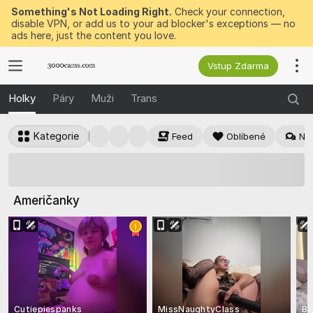
Something's Not Loading Right.
Check your connection,
disable VPN, or add us to your ad blocker's exceptions — no
ads here, just the content you love.
Vstup Zdarma
Holky
Páry
Muži
Trans
Kategorie
Feed
Oblíbené
Nej
50 BEZPLATNÝCH
žetonů k okamžité výhře
Američanky
Cutiepiespanks
MissNaughtyClass
Bl