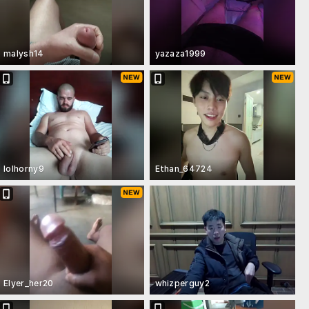
malysh14
yazaza1999
lolhorny9
Ethan_64724
Elyer_her20
whizperguy2