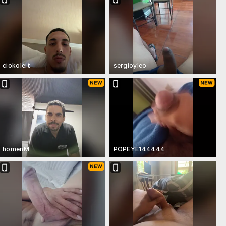
ciokoleit
sergioyleo
homenM
POPEYE144444