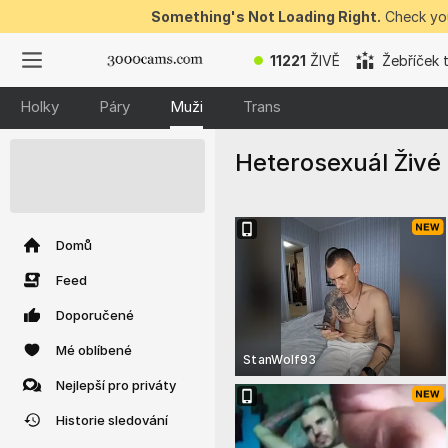
Something's Not Loading Right.
Check you
11221
ŽIVĚ
Žebříček 
Holky
Páry
Muži
Trans
Heterosexuál Živé
50 BEZPLATNÝCH
žetonů k okamžité
výhře
Domů
Feed
Doporučené
Mé oblíbené
StanWolf93
Nejlepší pro priváty
Historie sledování