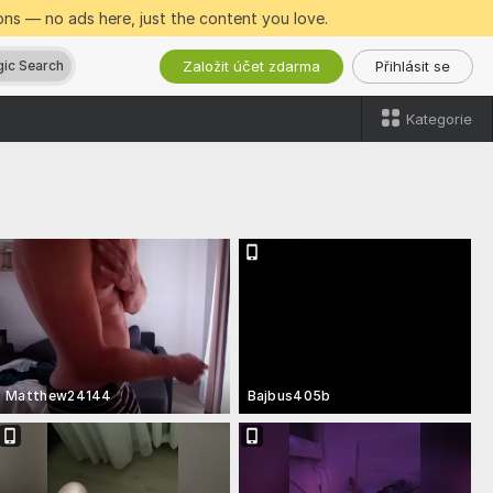
ns — no ads here, just the content you love.
Založit účet zdarma
Přihlásit se
ic Search
Kategorie
Matthew24144
Bajbus405b