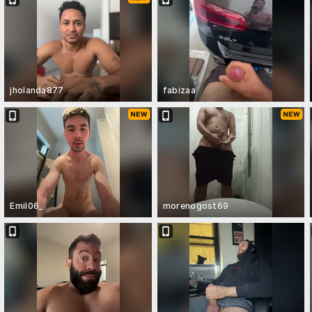
jholanda877
fabizaa
Emil06_
morenogost69