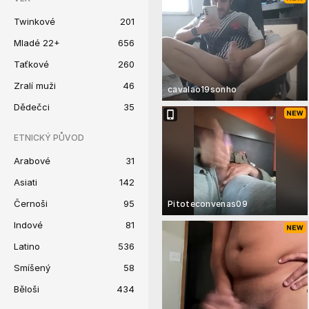
Twinkové
201
Mladé 22+
656
Taťkové
260
Zralí muži
46
cavalao19sonho
Dědečci
35
ETNICKÝ PŮVOD
Arabové
31
Asiati
142
Černoši
95
Pitoteconvenas09
Indové
81
Latino
536
Smíšený
58
Běloši
434