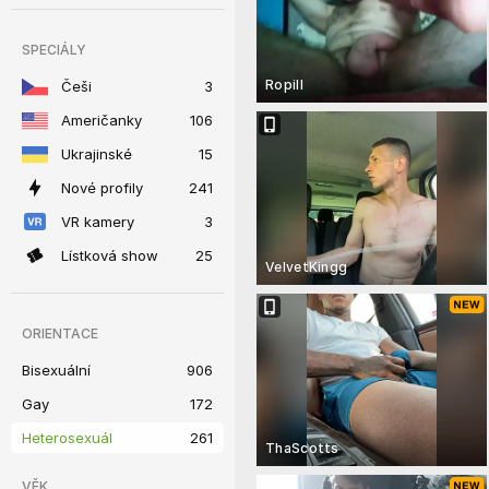
SPECIÁLY
Ropill
Češi
3
Američanky
106
Ukrajinské
15
Nové profily
241
VR kamery
3
Lístková show
25
VelvetKingg
ORIENTACE
Bisexuální
906
Gay
172
Heterosexuál
261
ThaScotts
VĚK