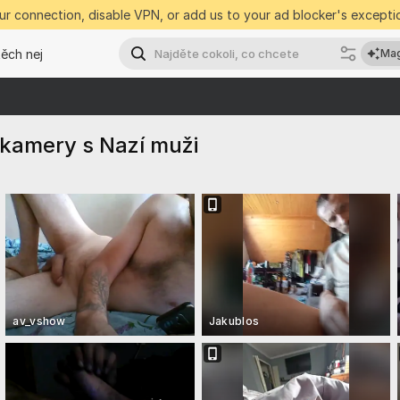
r connection, disable VPN, or add us to your ad blocker's exceptio
těch nej
Mag
 kamery s Nazí muži
av_vshow
Jakublos