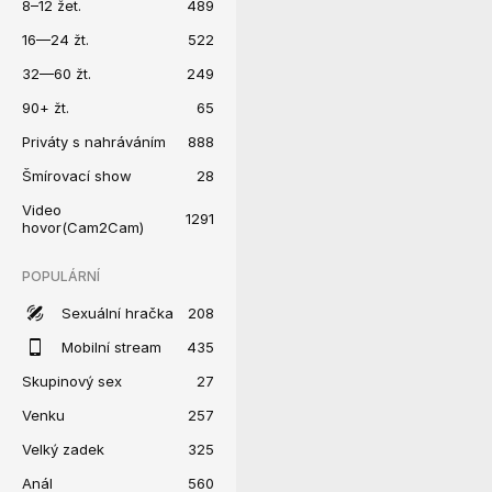
8–12 žet.
489
16—24 žt.
522
32—60 žt.
249
90+ žt.
65
Priváty s nahráváním
888
Šmírovací show
28
Video
1291
hovor(Cam2Cam)
POPULÁRNÍ
Sexuální hračka
208
Mobilní stream
435
Skupinový sex
27
Venku
257
Velký zadek
325
Anál
560