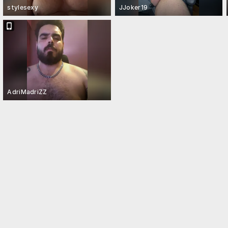
stylesexy
JJoker19
AdriMadriZZ