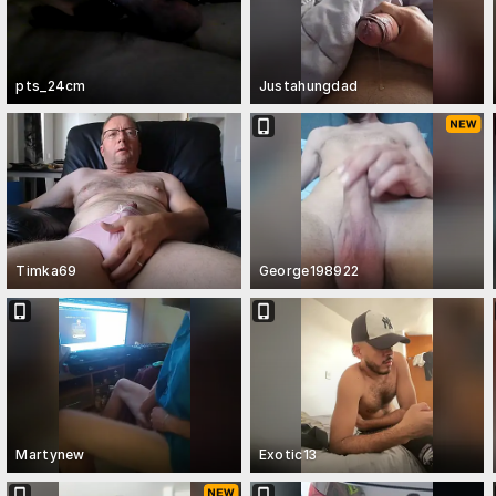
pts_24cm
Justahungdad
Timka69
George198922
Martynew
Exotic13