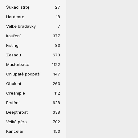
Šukací stroj
27
Hardcore
18
Velké bradavky
7
kouření
377
Fisting
83
Zezadu
673
Masturbace
1122
Chlupaté podpaží
147
Oholení
263
Creampie
112
Prstění
628
Deepthroat
338
Velké péro
702
Kancelář
153