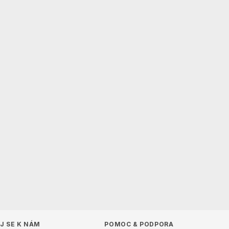
J SE K NÁM
POMOC
&
PODPORA