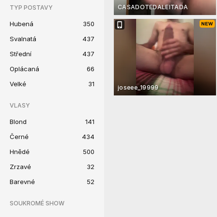
CASADOTEDALEITADA
TYP POSTAVY
Hubená
350
Svalnatá
437
Střední
437
Oplácaná
66
Velké
31
joseee_19999
VLASY
Blond
141
Černé
434
Hnědé
500
Zrzavé
32
Barevné
52
SOUKROMÉ SHOW