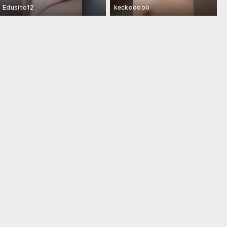
Edusito12
keckooooo