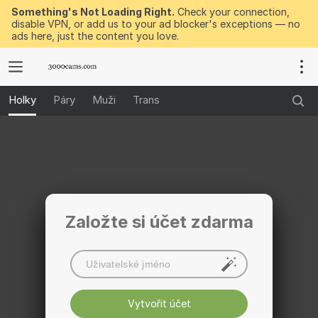
Something's Not Loading Right.
Check your connection,
disable VPN, or add us to your ad blocker's exceptions — no
ads here, just the content you love.
Holky
Páry
Muži
Trans
Založte si účet zdarma
Vytvořit účet