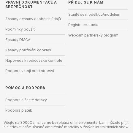
PRÁVNÍ DOKUMENTACE A
PŘIDEJ SE K NÁM
BEZPEČNOST
Staňte se modelkou/modelem
Zásady ochrany osobních údajů
Registrace studia
Podmínky použití
Webcam partnerský program
Zásady DMCA
Zásady používání cookies
Nápověda k rodičovské kontrole
Podpora v boji proti otroctví
POMOC
&
PODPORA
Podpora a časté dotazy
Podpora plateb
Vítejte na 3000Cams! Jsme bezplatná online komunita, kam můžete přijít
a sledovat naše úžasné amatérské modelky v živých interaktivních show.