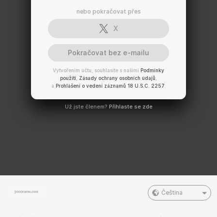
nebo pokračovat přes
X
Pokračovat bez e-mailu
Vytvořením účtu, souhlasíte s našimi
Podmínky
použití
,
Zásady ochrany osobních údajů
,
a
Prohlášení o vedení záznamů 18 U.S.C. 2257
.
Už jste členem?
Přihlaste se zde
Čeština