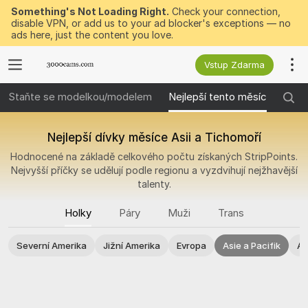
Something's Not Loading Right.
Check your connection,
disable VPN, or add us to your ad blocker's exceptions — no
ads here, just the content you love.
Vstup Zdarma
Staňte se modelkou/modelem
Nejlepší tento měsíc
Nejle
Nejlepší dívky měsíce Asii a Tichomoří
Hodnocené na základě celkového počtu získaných StripPoints.
Nejvyšší příčky se udělují podle regionu a vyzdvihují nejžhavější
talenty.
Holky
Páry
Muži
Trans
Severní Amerika
Jižní Amerika
Evropa
Asie a Pacifik
Af