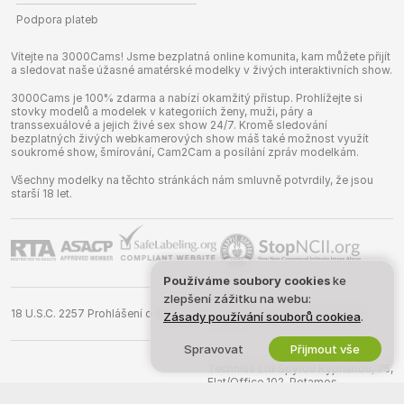
Podpora plateb
Vítejte na 3000Cams! Jsme bezplatná online komunita, kam můžete přijít
a sledovat naše úžasné amatérské modelky v živých interaktivních show.
3000Cams je 100% zdarma a nabízí okamžitý přístup. Prohlížejte si
stovky modelů a modelek v kategoriích ženy, muži, páry a
transsexuálové a jejich živé sex show 24/7. Kromě sledování
bezplatných živých webkamerových show máš také možnost využít
soukromé show, šmírování, Cam2Cam a posílání zpráv modelkám.
Všechny modelky na těchto stránkách nám smluvně potvrdily, že jsou
starší 18 let.
Používáme soubory cookies
ke
zlepšení zážitku na webu:
18 U.S.C. 2257 Prohlášení o shodě s požadavky na vedení záznamů
Zásady používání souborů cookiea
.
Spravovat
Přijmout vše
©
2026
3000cams.com