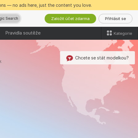
ns — no ads here, just the content you love.
Založit účet zdarma
Přihlásit se
ic Search
Pravidla soutěže
Kategorie
Chcete se stát modelkou?
.