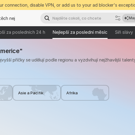
r connection, disable VPN, or add us to your ad blocker's exceptio
těch nej
Mag
pší za posledních 24 h
Nejlepší za poslední měsíc
Síň slávy
Americe"
šší příčky se udělují podle regionu a vyzdvihují nejžhavější talenty
Asie a Pacifik
Afrika