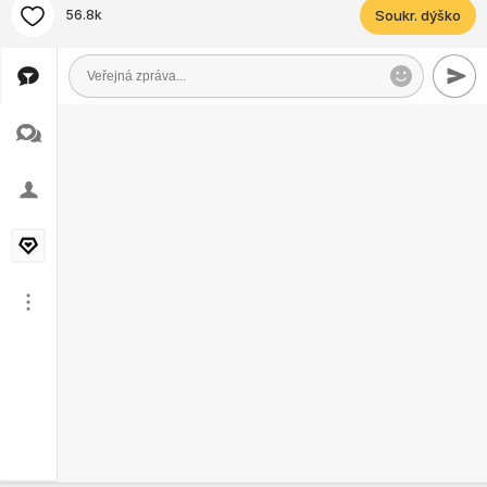
56.8k
Soukr. dýško