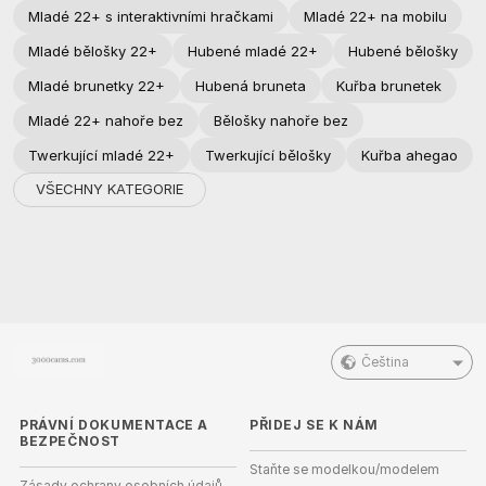
Mladé 22+ s interaktivními hračkami
Mladé 22+ na mobilu
Mladé bělošky 22+
Hubené mladé 22+
Hubené bělošky
Mladé brunetky 22+
Hubená bruneta
Kuřba brunetek
Mladé 22+ nahoře bez
Bělošky nahoře bez
Twerkující mladé 22+
Twerkující bělošky
Kuřba ahegao
VŠECHNY KATEGORIE
Čeština
PRÁVNÍ DOKUMENTACE A
PŘIDEJ SE K NÁM
BEZPEČNOST
Staňte se modelkou/modelem
Zásady ochrany osobních údajů