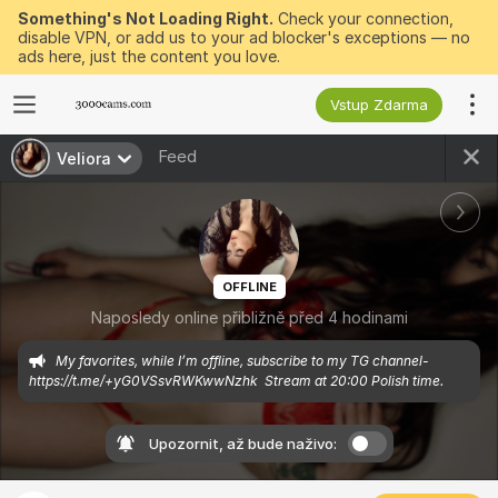
Something's Not Loading Right.
Check your connection,
disable VPN, or add us to your ad blocker's exceptions — no
ads here, just the content you love.
Vstup Zdarma
Feed
Veliora
OFFLINE
Naposledy online přibližně před 4 hodinami
My favorites, while I’m offline, subscribe to my TG channel-
https://t.me/+yG0VSsvRWKwwNzhk  Stream at 20:00 Polish time.
Upozornit, až bude naživo: