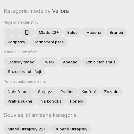
Kategorie modelky
Veliora
Moje charakteristiky:
Mladé 22+
Běloši
Hubená
Bruneti
Podpatky
Hodnocení péra
V mých show dělám:
Erotický tanec
Twerk
Ahegao
Exhibicionismus
Sezení na obličeji
Pouze soukromě dělám:
Nahoře bez
Striptýz
Prstění
Kouření
Zezadu
Krátká sukně
Na koníčka
Honění
Související smíšené kategorie
Mladé Ukrajinky 22+
Hubené Ukrajinky