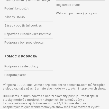
Registrace studia
Podmínky použití
Webcam partnerský program
Zásady DMCA
Zásady používání cookies
Nápověda k rodičovské kontrole
Podpora v boji proti otroctví
POMOC
&
PODPORA
Podpora a časté dotazy
Podpora plateb
Vítejte na 3000Cams! Jsme bezplatná online komunita, kam můžete přijít
a sledovat naše úžasné amatérské modelky v živých interaktivních show.
3000Cams je 100% zdarma a nabízí okamžitý přístup. Prohlížejte si
stovky modelů a modelek v kategoriích ženy, muži, páry a
transsexuálové a jejich živé sex show 24/7. Kromě sledování
bezplatných živých webkamerových show máš také možnost využít