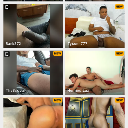
Bank272
Tysonn777_
ThaScotts
Hermes_Lux