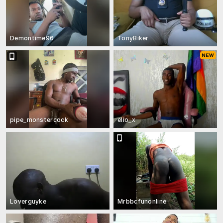
Demontime96
TonyBiker
pipe_monstercock
elio_x
Loverguyke
Mrbbcfunonline