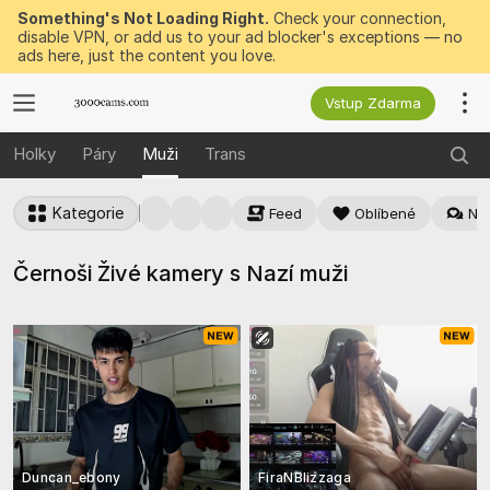
Something's Not Loading Right.
Check your connection,
disable VPN, or add us to your ad blocker's exceptions — no
ads here, just the content you love.
Vstup Zdarma
Holky
Páry
Muži
Trans
Kategorie
Feed
Oblíbené
Nej
Černoši Živé kamery s Nazí muži
Duncan_ebony
FiraNBlizzaga