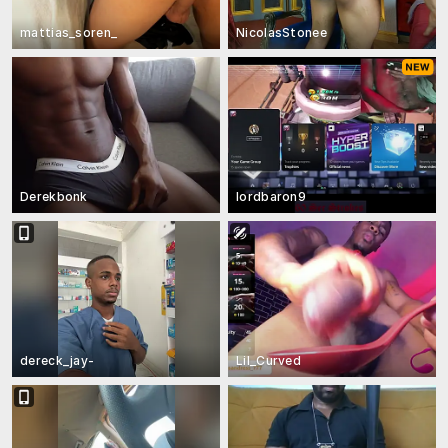
mattias_soren_
NicolasStonee
Derekbonk
lordbaron9
dereck_jay-
Lil_Curved