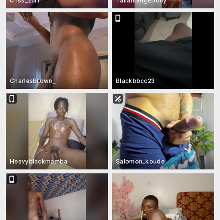
criss_zuri
TallandBigEbony
CharlesBrown_
Blackbbcc23
Heavyblackmamba
Salomon_koude