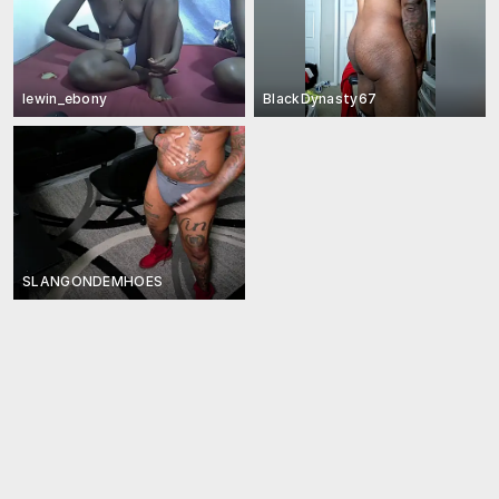
lewin_ebony
BlackDynasty67
SLANGONDEMHOES