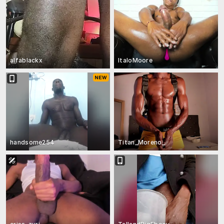
alfablackx
ItaloMoore
handsome254
Titan_Moreno_