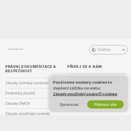
Čeština
PRÁVNÍ DOKUMENTACE A
PŘIDEJ SE K NÁM
BEZPEČNOST
Staňte se modelkou/modelem
Používáme soubory cookies
ke
Zásady ochrany osobních údajů
zlepšení zážitku na webu:
Registrace studia
Podmínky použití
Zásady používání souborů cookiea
.
Webcam partnerský program
Zásady DMCA
Spravovat
Přijmout vše
Zásady používání cookies
Nápověda k rodičovské kontrole