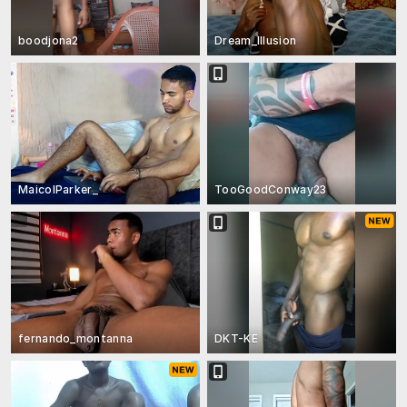
boodjona2
Dream_Illusion
MaicolParker_
TooGoodConway23
fernando_montanna
DKT-KE